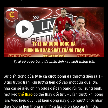
Tỷ lệ cá cược bóng đá phản ánh xác suất thắng trận
Sự biến động của
tỷ lệ cá cược bóng đá
thường diễn ra 1–
3 giờ trước trận. Khi lượng tiền đổ vào một cửa quá lớn,
nhà cái sẽ điều chỉnh odds để cân bằng rủi ro. Trung bình,
một kèo
thể thao
có thể thay đổi từ 3–5 lần trước khi bóng
lăn. Việc hiểu quy luật biến động này giúp người chơi nhận
diện “dòng tiền thông minh” và lựa chọn kèo giá trị hơn.