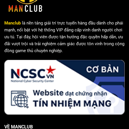
Manclub
là nền tảng giải trí trực tuyến hàng đầu dành cho phái
mạnh, nổi bật với hệ thống VIP đẳng cấp vinh danh người chơi
ưu tú. Tại đây, hội viên được tận hưởng đặc quyền hấp dẫn, ưu
đãi vượt trội và trải nghiệm cảm giác được tôn vinh trong cộng
đồng game thủ chuyên nghiệp.
VỀ MANCLUB