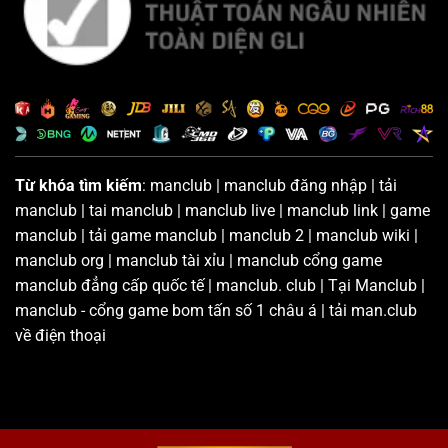
Từ khóa tìm kiếm
: manclub | manclub đăng nhập | tải
manclub | tai manclub | manclub live | manclub link | game
manclub | tải game manclub | manclub 2 | manclub wiki |
manclub org | manclub tài xỉu | manclub cổng game
manclub đẳng cấp quốc tế | manclub. club | Tại Manclub |
manclub - cổng game bom tấn số 1 châu á | tải man.club
về điện thoại