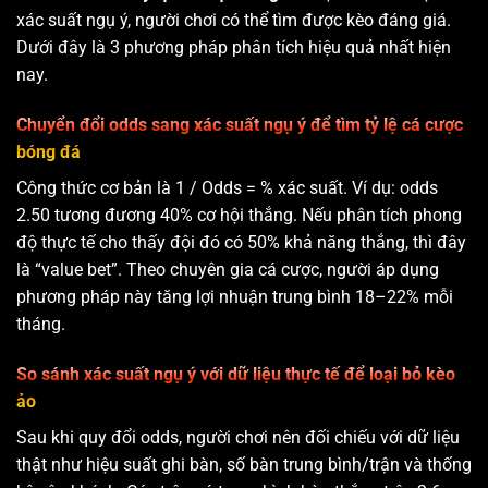
xác suất ngụ ý, người chơi có thể tìm được kèo đáng giá.
Dưới đây là 3 phương pháp phân tích hiệu quả nhất hiện
nay.
Chuyển đổi odds sang xác suất ngụ ý để tìm tỷ lệ cá cược
bóng đá
Công thức cơ bản là 1 / Odds = % xác suất. Ví dụ: odds
2.50 tương đương 40% cơ hội thắng. Nếu phân tích phong
độ thực tế cho thấy đội đó có 50% khả năng thắng, thì đây
là “value bet”. Theo chuyên gia cá cược, người áp dụng
phương pháp này tăng lợi nhuận trung bình 18–22% mỗi
tháng.
So sánh xác suất ngụ ý với dữ liệu thực tế để loại bỏ kèo
ảo
Sau khi quy đổi odds, người chơi nên đối chiếu với dữ liệu
thật như hiệu suất ghi bàn, số bàn trung bình/trận và thống