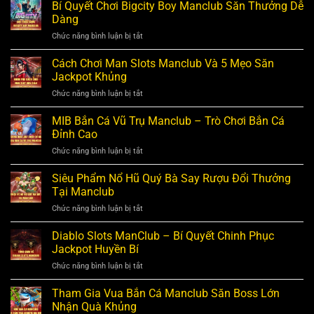
Mí
Bí Quyết Chơi Bigcity Boy Manclub Săn Thưởng Dễ
Xác
Trên
Đọc
Nhất
Dàng
Manclub
Tỷ
Cho
ở
Chức năng bình luận bị tắt
Lệ
Người
Bí
Cá
Mới
Quyết
Cách Chơi Man Slots Manclub Và 5 Mẹo Săn
Cược
Chơi
Bóng
Jackpot Khủng
Bigcity
Đá
ở
Chức năng bình luận bị tắt
Boy
Chuẩn
Cách
Manclub
Xác
Chơi
MIB Bắn Cá Vũ Trụ Manclub – Trò Chơi Bắn Cá
Săn
Cho
Man
Thưởng
Đỉnh Cao
Người
Slots
Dễ
Mới
ở
Chức năng bình luận bị tắt
Manclub
Dàng
MIB
Và
Bắn
Siêu Phẩm Nổ Hũ Quý Bà Say Rượu Đổi Thưởng
5
Cá
Mẹo
Tại Manclub
Vũ
Săn
ở
Chức năng bình luận bị tắt
Trụ
Jackpot
Siêu
Manclub
Khủng
Phẩm
Diablo Slots ManClub – Bí Quyết Chinh Phục
–
Nổ
Trò
Jackpot Huyền Bí
Hũ
Chơi
ở
Chức năng bình luận bị tắt
Quý
Bắn
Diablo
Bà
Cá
Slots
Tham Gia Vua Bắn Cá Manclub Săn Boss Lớn
Say
Đỉnh
ManClub
Rượu
Nhận Quà Khủng
Cao
–