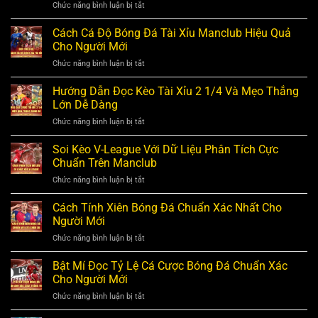
ở
Chức năng bình luận bị tắt
Tác
Giả
Cách Cá Độ Bóng Đá Tài Xỉu Manclub Hiệu Quả
Manclub
Cho Người Mới
–
ở
Chức năng bình luận bị tắt
Hành
Cách
Trình
Cá
Hướng Dẫn Đọc Kèo Tài Xỉu 2 1/4 Và Mẹo Thắng
Sáng
Độ
Tạo
Lớn Dễ Dàng
Bóng
Của
ở
Chức năng bình luận bị tắt
Đá
Quang
Hướng
Tài
Linh
Dẫn
Soi Kèo V-League Với Dữ Liệu Phân Tích Cực
Xỉu
Vlogs
Đọc
Manclub
Chuẩn Trên Manclub
Kèo
Hiệu
ở
Chức năng bình luận bị tắt
Tài
Quả
Soi
Xỉu
Cho
Kèo
Cách Tính Xiên Bóng Đá Chuẩn Xác Nhất Cho
2
Người
V-
1/4
Người Mới
Mới
League
Và
ở
Chức năng bình luận bị tắt
Với
Mẹo
Cách
Dữ
Thắng
Tính
Bật Mí Đọc Tỷ Lệ Cá Cược Bóng Đá Chuẩn Xác
Liệu
Lớn
Xiên
Phân
Cho Người Mới
Dễ
Bóng
Tích
Dàng
ở
Chức năng bình luận bị tắt
Đá
Cực
Bật
Chuẩn
Chuẩn