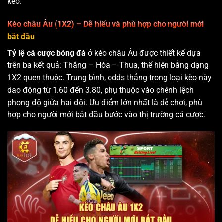
kèo.
Kèo châu Âu (1X2) – Dễ hiểu và phù hợp cho người mới
bắt đầu
Tỷ lệ cá cược bóng đá
ở kèo châu Âu được thiết kế dựa
trên ba kết quả: Thắng – Hòa – Thua, thể hiện bằng dạng
1X2 quen thuộc. Trung bình, odds thắng trong loại kèo này
dao động từ 1.60 đến 3.80, phụ thuộc vào chênh lệch
phong độ giữa hai đội. Ưu điểm lớn nhất là dễ chơi, phù
hợp cho người mới bắt đầu bước vào thị trường cá cược.