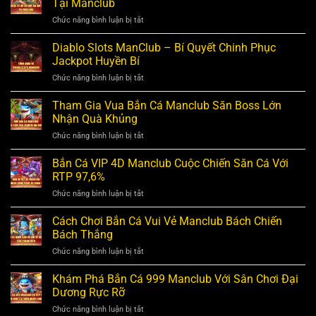
Tại Manclub
Vũ
Săn
ở
Chức năng bình luận bị tắt
Trụ
Jackpot
Siêu
Manclub
Khủng
Phẩm
Diablo Slots ManClub – Bí Quyết Chinh Phục
–
Nổ
Trò
Jackpot Huyền Bí
Hũ
Chơi
ở
Chức năng bình luận bị tắt
Quý
Bắn
Diablo
Bà
Cá
Slots
Tham Gia Vua Bắn Cá Manclub Săn Boss Lớn
Say
Đỉnh
ManClub
Rượu
Nhận Quà Khủng
Cao
–
Đổi
ở
Chức năng bình luận bị tắt
Bí
Thưởng
Tham
Quyết
Tại
Gia
Bắn Cá VIP 4D Manclub Cuộc Chiến Săn Cá Với
Chinh
Manclub
Vua
Phục
RTP 97,6%
Bắn
Jackpot
ở
Chức năng bình luận bị tắt
Cá
Huyền
Bắn
Manclub
Bí
Cá
Cách Chơi Bắn Cá Vui Vẻ Manclub Bách Chiến
Săn
VIP
Boss
Bách Thắng
4D
Lớn
ở
Chức năng bình luận bị tắt
Manclub
Nhận
Cách
Cuộc
Quà
Chơi
Khám Phá Bắn Cá 999 Manclub Với Sân Chơi Đại
Chiến
Khủng
Bắn
Săn
Dương Rực Rỡ
Cá
Cá
ở
Chức năng bình luận bị tắt
Vui
Với