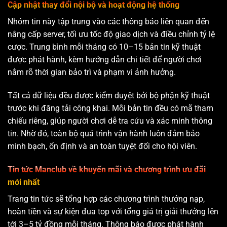
Cập nhật thay đổi nội bộ và hoạt động hệ thống
Nhóm tin này tập trung vào các thông báo liên quan đến
nâng cấp server, tối ưu tốc độ giao dịch và điều chỉnh tỷ lệ
cược. Trung bình mỗi tháng có 10–15 bản tin kỹ thuật
được phát hành, kèm hướng dẫn chi tiết để người chơi
nắm rõ thời gian bảo trì và phạm vi ảnh hưởng.
Tất cả dữ liệu đều được kiểm duyệt bởi bộ phận kỹ thuật
trước khi đăng tải công khai. Mỗi bản tin đều có mã tham
chiếu riêng, giúp người chơi dễ tra cứu và xác minh thông
tin. Nhờ đó, toàn bộ quá trình vận hành luôn đảm bảo
minh bạch, ổn định và an toàn tuyệt đối cho hội viên.
Tin tức Manclub về khuyến mãi và chương trình ưu đãi
mới nhất
Trang tin tức sẽ tổng hợp các chương trình thưởng nạp,
hoàn tiền và sự kiện đua top với tổng giá trị giải thưởng lên
tới 3–5 tỷ đồng mỗi tháng. Thông báo được phát hành