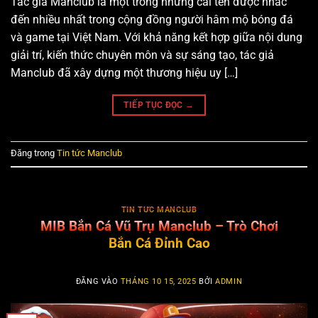
Tác giả Manclub là một trong những cái tên được nhắc
đến nhiều nhất trong cộng đồng người hâm mộ bóng đá
và game tại Việt Nam. Với khả năng kết hợp giữa nội dung
giải trí, kiến thức chuyên môn và sự sáng tạo, tác giả
Manclub đã xây dựng một thương hiệu uy […]
TIẾP TỤC ĐỌC
→
Đăng trong
Tin tức Manclub
TIN TỨC MANCLUB
MIB Bắn Cá Vũ Trụ Manclub – Trò Chơi
Bắn Cá Đỉnh Cao
ĐĂNG VÀO
THÁNG 10 15, 2025
BỞI
ADMIN