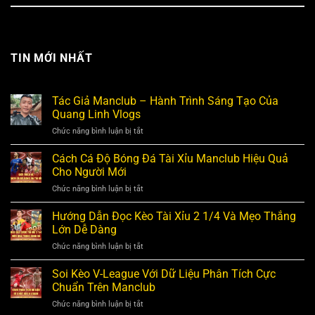
TIN MỚI NHẤT
Tác Giả Manclub – Hành Trình Sáng Tạo Của
Quang Linh Vlogs
ở
Chức năng bình luận bị tắt
Tác
Giả
Cách Cá Độ Bóng Đá Tài Xỉu Manclub Hiệu Quả
Manclub
Cho Người Mới
–
ở
Chức năng bình luận bị tắt
Hành
Cách
Trình
Cá
Hướng Dẫn Đọc Kèo Tài Xỉu 2 1/4 Và Mẹo Thắng
Sáng
Độ
Tạo
Lớn Dễ Dàng
Bóng
Của
ở
Chức năng bình luận bị tắt
Đá
Quang
Hướng
Tài
Linh
Dẫn
Soi Kèo V-League Với Dữ Liệu Phân Tích Cực
Xỉu
Vlogs
Đọc
Manclub
Chuẩn Trên Manclub
Kèo
Hiệu
ở
Chức năng bình luận bị tắt
Tài
Quả