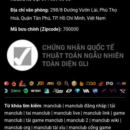
Địa chỉ văn phòng:
298/8 Đường Vườn Lài, Phú Thọ
Hoà, Quận Tân Phú, TP. Hồ Chí Minh, Việt Nam
Mã bưu chính (Zipcode):
700000
Từ khóa tìm kiếm
: manclub | manclub đăng nhập | tải
manclub | tai manclub | manclub live | manclub link | game
manclub | tải game manclub | manclub 2 | manclub wiki |
manclub org | manclub tài xỉu | manclub cổng game