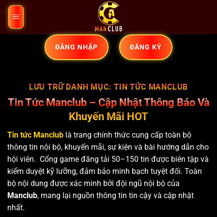
Bỏ
qua
nội
dung
ĐĂNG NHẬP
ĐĂNG KÝ
LƯU TRỮ DANH MỤC:
TIN TỨC MANCLUB
Tin Tức Manclub – Cập Nhật Thông Báo Và
Khuyến Mãi HOT
Tin tức Manclub
là trang chính thức cung cấp toàn bộ
thông tin nội bộ, khuyến mãi, sự kiện và bài hướng dẫn cho
hội viên. Cổng game đăng tải 50–150 tin được biên tập và
kiểm duyệt kỹ lưỡng, đảm bảo minh bạch tuyệt đối. Toàn
bộ nội dung được xác minh bởi đội ngũ nội bộ của
Manclub
, mang lại nguồn thông tin tin cậy và cập nhật
nhất.