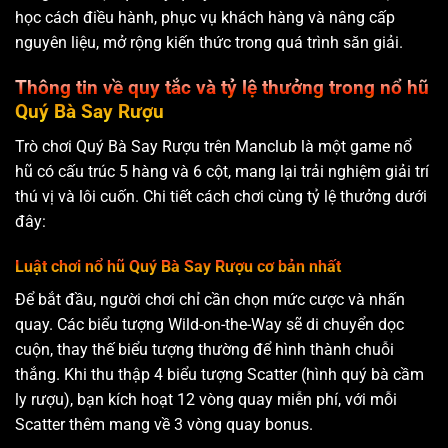
học cách điều hành, phục vụ khách hàng và nâng cấp
nguyên liệu, mở rộng kiến thức trong quá trình săn giải.
Thông tin về quy tắc và tỷ lệ thưởng trong nổ hũ
Quý Bà Say Rượu
Trò chơi Quý Bà Say Rượu trên Manclub là một game nổ
hũ có cấu trúc 5 hàng và 6 cột, mang lại trải nghiệm giải trí
thú vị và lôi cuốn. Chi tiết cách chơi cùng tỷ lệ thưởng dưới
đây:
Luật chơi nổ hũ Quý Bà Say Rượu cơ bản nhất
Để bắt đầu, người chơi chỉ cần chọn mức cược và nhấn
quay. Các biểu tượng Wild-on-the-Way sẽ di chuyển dọc
cuộn, thay thế biểu tượng thường để hình thành chuỗi
thắng. Khi thu thập 4 biểu tượng Scatter (hình quý bà cầm
ly rượu), bạn kích hoạt 12 vòng quay miễn phí, với mỗi
Scatter thêm mang về 3 vòng quay bonus.