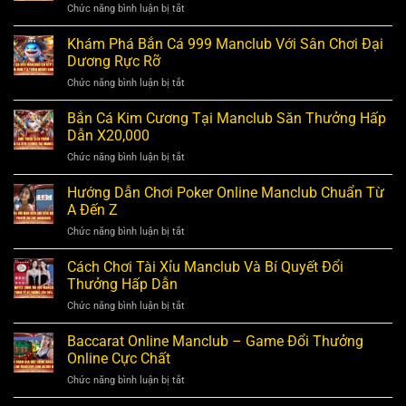
ở
Chức năng bình luận bị tắt
Manclub
Nhận
Cách
Cuộc
Quà
Chơi
Khám Phá Bắn Cá 999 Manclub Với Sân Chơi Đại
Chiến
Khủng
Bắn
Săn
Dương Rực Rỡ
Cá
Cá
ở
Chức năng bình luận bị tắt
Vui
Với
Khám
Vẻ
RTP
Phá
Bắn Cá Kim Cương Tại Manclub Săn Thưởng Hấp
Manclub
97,6%
Bắn
Bách
Dẫn X20,000
Cá
Chiến
ở
Chức năng bình luận bị tắt
999
Bách
Bắn
Manclub
Thắng
Cá
Hướng Dẫn Chơi Poker Online Manclub Chuẩn Từ
Với
Kim
Sân
A Đến Z
Cương
Chơi
ở
Chức năng bình luận bị tắt
Tại
Đại
Hướng
Manclub
Dương
Dẫn
Cách Chơi Tài Xỉu Manclub Và Bí Quyết Đổi
Săn
Rực
Chơi
Thưởng
Thưởng Hấp Dẫn
Rỡ
Poker
Hấp
ở
Chức năng bình luận bị tắt
Online
Dẫn
Cách
Manclub
X20,000
Chơi
Baccarat Online Manclub – Game Đổi Thưởng
Chuẩn
Tài
Từ
Online Cực Chất
Xỉu
A
ở
Chức năng bình luận bị tắt
Manclub
Đến
Baccarat
Và
Z