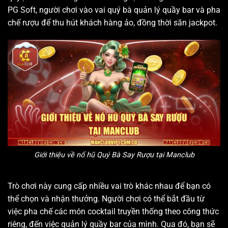
PG Soft, người chơi vào vai quý bà quản lý quầy bar và pha
chế rượu để thu hút khách hàng ảo, đồng thời săn jackpot.
Giới thiệu về nổ hũ Quý Bà Say Rượu tại Manclub
Trò chơi này cung cấp nhiều vai trò khác nhau để bạn có
thể chọn và nhận thưởng. Người chơi có thể bắt đầu từ
việc pha chế các món cocktail truyền thống theo công thức
riêng, đến việc quản lý quầy bar của mình. Qua đó, bạn sẽ