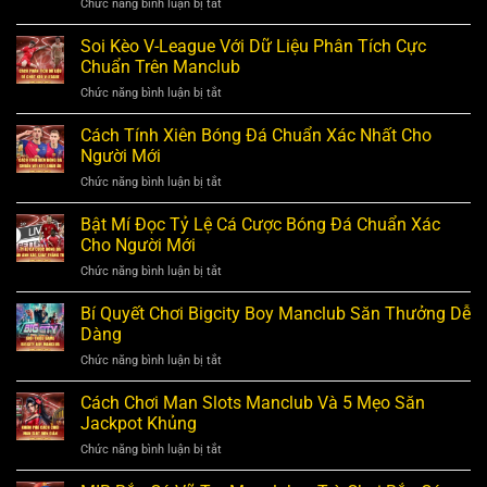
ở
Chức năng bình luận bị tắt
Đá
Quang
Hướng
Tài
Linh
Dẫn
Soi Kèo V-League Với Dữ Liệu Phân Tích Cực
Xỉu
Vlogs
Đọc
Manclub
Chuẩn Trên Manclub
Kèo
Hiệu
ở
Chức năng bình luận bị tắt
Tài
Quả
Soi
Xỉu
Cho
Kèo
Cách Tính Xiên Bóng Đá Chuẩn Xác Nhất Cho
2
Người
V-
1/4
Người Mới
Mới
League
Và
ở
Chức năng bình luận bị tắt
Với
Mẹo
Cách
Dữ
Thắng
Tính
Bật Mí Đọc Tỷ Lệ Cá Cược Bóng Đá Chuẩn Xác
Liệu
Lớn
Xiên
Phân
Cho Người Mới
Dễ
Bóng
Tích
Dàng
ở
Chức năng bình luận bị tắt
Đá
Cực
Bật
Chuẩn
Chuẩn
Mí
Bí Quyết Chơi Bigcity Boy Manclub Săn Thưởng Dễ
Xác
Trên
Đọc
Nhất
Dàng
Manclub
Tỷ
Cho
ở
Chức năng bình luận bị tắt
Lệ
Người
Bí
Cá
Mới
Quyết
Cách Chơi Man Slots Manclub Và 5 Mẹo Săn
Cược
Chơi
Bóng
Jackpot Khủng
Bigcity
Đá
ở
Chức năng bình luận bị tắt
Boy
Chuẩn
Cách
Manclub
Xác
Chơi