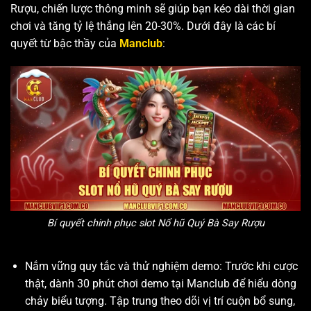
Rượu, chiến lược thông minh sẽ giúp bạn kéo dài thời gian
chơi và tăng tỷ lệ thắng lên 20-30%. Dưới đây là các bí
quyết từ bậc thầy của
Manclub
:
Bí quyết chinh phục slot Nổ hũ Quý Bà Say Rượu
Nắm vững quy tắc và thử nghiệm demo: Trước khi cược
thật, dành 30 phút chơi demo tại Manclub để hiểu dòng
chảy biểu tượng. Tập trung theo dõi vị trí cuộn bổ sung,